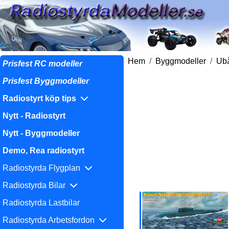
Hem
Byggmodeller
Ubå
Prisfest RC modeller
Prisfest Byggmodeller
Radiostyrt köp tips
Nytt - Radiostyrt
Nytt - Byggmodeller
Demo, Rea radiostyrt
Radiostyrda Flygplan
Radiostyrda Bilar
Radiostyrda Lastbilar
Radiostyrda Arbetsfordon