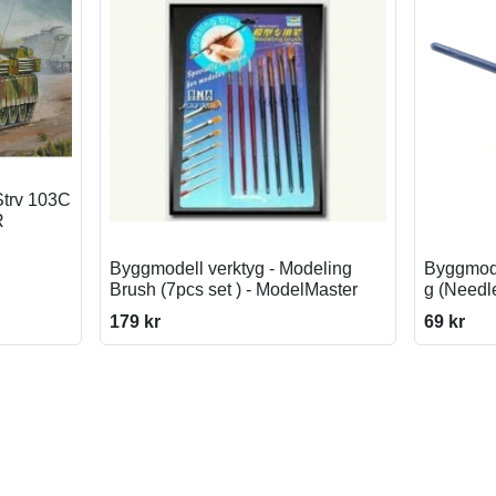
Strv 103C
R
Byggmodell verktyg - Modeling
Byggmode
Brush (7pcs set ) - ModelMaster
g (Needl
179 kr
69 kr