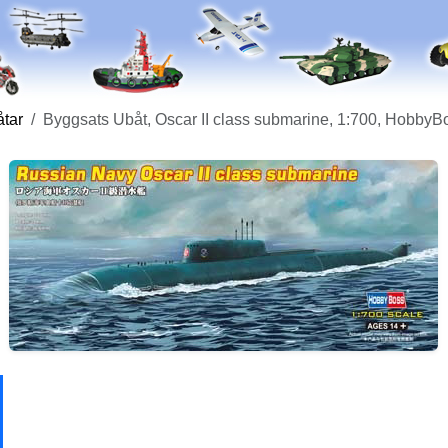
tar
Byggsats Ubåt, Oscar II class submarine, 1:700, Hobby