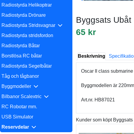
Radiostyrda Helikoptrar
Radiostyrda Drönare
Byggsats Ubåt 
Radiostyrda Stridsvagnar
65 kr
Radiostyrda stridsfordon
Radiostyrda Båtar
Borstlösa RC båtar
Beskrivning
Specifikati
Radiostyrda Segelbåtar
Oscar II class submarine
Tåg och tågbanor
Byggmodellen är 220mm l
Byggmodeller
Bilbanor Scalextric
Art.nr. HB87021
RC Robotar mm.
USB Simulator
Kunder som köpt Byggsats 
Reservdelar