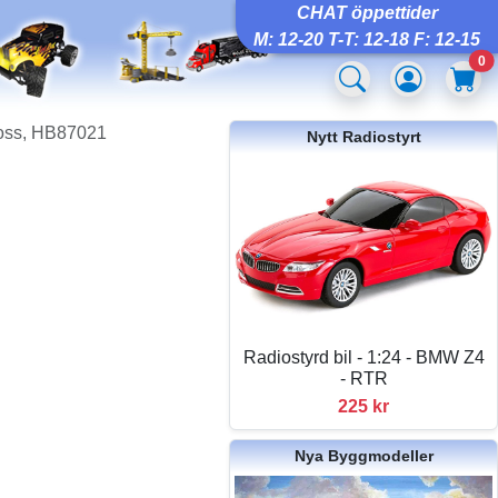
CHAT öppettider
M: 12-20 T-T: 12-18 F: 12-15
0
Boss, HB87021
Nytt Radiostyrt
Radiostyrd bil - 1:24 - BMW Z4
- RTR
225 kr
Nya Byggmodeller