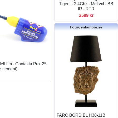
Tiger I - 2,4Ghz - Met vxl - BB
IR - RTR
2599 kr
Fotogenlampor.se
ll lim - Contakta Pro. 25
e cement)
FARO BORD EL H38-11B