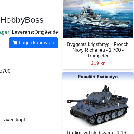
 - HobbyBoss
lager
Leverans:
Omgående
Lägg i kundvagn
Byggsats krigsfartyg - French
Navy Richelieu - 1:700 -
Trumpeter
219 kr
1:700.
Populärt Radiostyrt
r även köpt:
Radiostyrd stridsvagn - 1:16 -