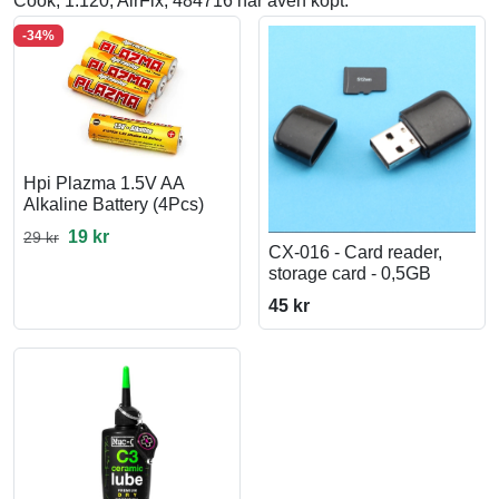
Cook, 1:120, AirFix, 484716 har även köpt:
-34%
Hpi Plazma 1.5V AA
Alkaline Battery (4Pcs)
19 kr
29 kr
CX-016 - Card reader,
storage card - 0,5GB
45 kr