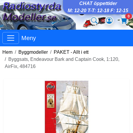
CHAT öppettider
M: 12-20 T-T: 12-18 F: 12-15
0
Meny
Hem
Byggmodeller
PAKET - Allt i ett
Byggsats, Endeavour Bark and Captain Cook, 1:120,
AirFix, 484716