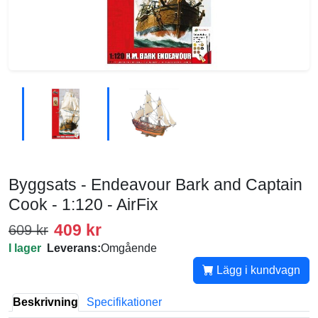
Byggsats - Endeavour Bark and Captain
Cook - 1:120 - AirFix
409 kr
609 kr
I lager
Leverans:
Omgående
Lägg i kundvagn
Beskrivning
Specifikationer