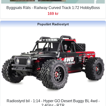
Byggsats Räls - Railway Curved Track 1:72 HobbyBoss
169 kr
Populärt Radiostyrt
Radiostyrd bil - 1:14 - Hyper GO Desert Buggy BL 4wd -
2,4Ghz - RTR