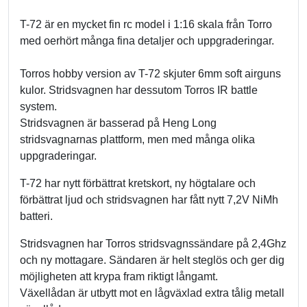
T-72 är en mycket fin rc model i 1:16 skala från Torro
med oerhört många fina detaljer och uppgraderingar.
Torros hobby version av T-72 skjuter 6mm soft airguns
kulor. Stridsvagnen har dessutom Torros IR battle
system.
Stridsvagnen är basserad på Heng Long
stridsvagnarnas plattform, men med många olika
uppgraderingar.
T-72 har nytt förbättrat kretskort, ny högtalare och
förbättrat ljud och stridsvagnen har fått nytt 7,2V NiMh
batteri.
Stridsvagnen har Torros stridsvagnssändare på 2,4Ghz
och ny mottagare. Sändaren är helt steglös och ger dig
möjligheten att krypa fram riktigt långamt.
Växellådan är utbytt mot en lågväxlad extra tålig metall