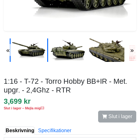
«
»
1:16 - T-72 - Torro Hobby BB+IR - Met.
upgr. - 2,4Ghz - RTR
3,699 kr
Slut i lager – Mejla mig
Slut i lager
Beskrivning
Specifikationer