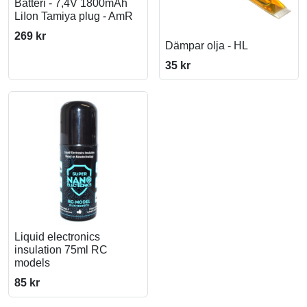
Batteri - 7,4V 1800mAh
LiIon Tamiya plug - AmR
269 kr
Dämpar olja - HL
35 kr
Liquid electronics
insulation 75ml RC
models
85 kr