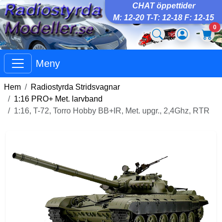
CHAT öppettider
M: 12-20 T-T: 12-18 F: 12-15
0
Meny
Hem
Radiostyrda Stridsvagnar
1:16 PRO+ Met. larvband
1:16, T-72, Torro Hobby BB+IR, Met. upgr., 2,4Ghz, RTR