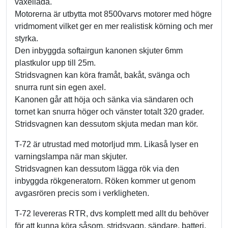
växellåda.
Motorerna är utbytta mot 8500varvs motorer med högre
vridmoment vilket ger en mer realistisk körning och mer
styrka.
Den inbyggda softairgun kanonen skjuter 6mm
plastkulor upp till 25m.
Stridsvagnen kan köra framåt, bakåt, svänga och
snurra runt sin egen axel.
Kanonen går att höja och sänka via sändaren och
tornet kan snurra höger och vänster totalt 320 grader.
Stridsvagnen kan dessutom skjuta medan man kör.
T-72 är utrustad med motorljud mm. Likaså lyser en
varningslampa när man skjuter.
Stridsvagnen kan dessutom lägga rök via den
inbyggda rökgeneratorn. Röken kommer ut genom
avgasrören precis som i verkligheten.
T-72 levereras RTR, dvs komplett med allt du behöver
för att kunna köra såsom, stridsvagn, sändare, batteri,