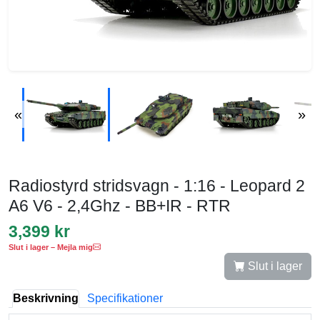
«
»
Radiostyrd stridsvagn - 1:16 - Leopard 2
A6 V6 - 2,4Ghz - BB+IR - RTR
3,399 kr
Slut i lager – Mejla mig
Slut i lager
Beskrivning
Specifikationer