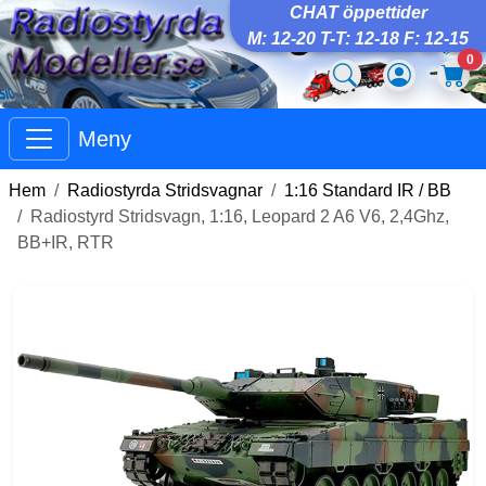
CHAT öppettider
M: 12-20 T-T: 12-18 F: 12-15
0
Meny
Hem
Radiostyrda Stridsvagnar
1:16 Standard IR / BB
Radiostyrd Stridsvagn, 1:16, Leopard 2 A6 V6, 2,4Ghz,
BB+IR, RTR