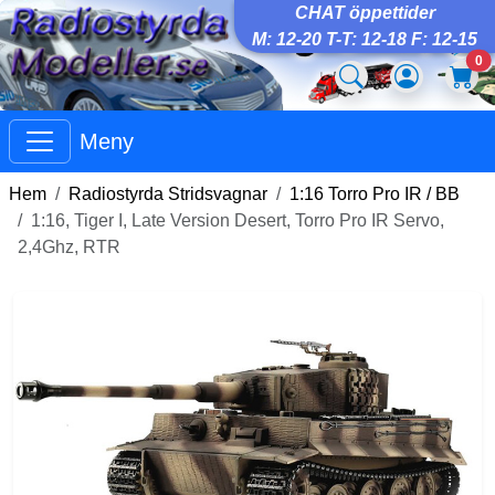
CHAT öppettider
M: 12-20 T-T: 12-18 F: 12-15
0
Meny
Hem
Radiostyrda Stridsvagnar
1:16 Torro Pro IR / BB
1:16, Tiger I, Late Version Desert, Torro Pro IR Servo,
2,4Ghz, RTR