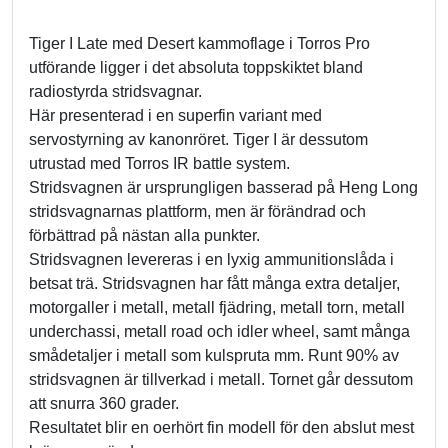
Tiger I Late med Desert kammoflage i Torros Pro
utförande ligger i det absoluta toppskiktet bland
radiostyrda stridsvagnar.
Här presenterad i en superfin variant med
servostyrning av kanonröret. Tiger I är dessutom
utrustad med Torros IR battle system.
Stridsvagnen är ursprungligen basserad på Heng Long
stridsvagnarnas plattform, men är förändrad och
förbättrad på nästan alla punkter.
Stridsvagnen levereras i en lyxig ammunitionslåda i
betsat trä. Stridsvagnen har fått många extra detaljer,
motorgaller i metall, metall fjädring, metall torn, metall
underchassi, metall road och idler wheel, samt många
smådetaljer i metall som kulspruta mm. Runt 90% av
stridsvagnen är tillverkad i metall. Tornet går dessutom
att snurra 360 grader.
Resultatet blir en oerhört fin modell för den abslut mest