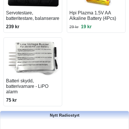
Servotestare,
Hpi Plazma 1.5V AA
batteritestare, balanserare
Alkaline Battery (4Pcs)
239 kr
19 kr
29 kr
Batteri skydd,
batterivarnare - LiPO
alarm
75 kr
Nytt Radiostyrt