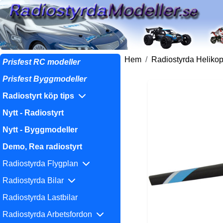
Hem
Radiostyrda Helikop
Prisfest RC modeller
Prisfest Byggmodeller
Radiostyrt köp tips
Nytt - Radiostyrt
Nytt - Byggmodeller
Demo, Rea radiostyrt
Radiostyrda Flygplan
Radiostyrda Bilar
Radiostyrda Lastbilar
Radiostyrda Arbetsfordon