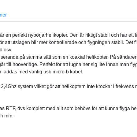
oner
 en perfekt nybörjarhelikopter. Den är riktigt stabil och har ett
att utslagen blir mer kontrollerade och flygningen stabil. Det f
nd osv.
iliserande på samma sätt som en koaxial helikopter. På sändare
år till hooverläge. Perfekt för att lugna ner sig lite innan man fly
ch laddas med vanlig usb micro-b kabel.
,4Ghz system vilket gör att helikoptern inte krockar i frekvens
 RTF, dvs komplett med allt som behövs för att kunna flyga h
eri mm.