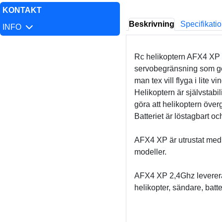
KONTAKT
Beskrivning
Specifikati
INFO
Rc helikoptern AFX4 XP är
servobegränsning som gör 
man tex vill flyga i lite vi
Helikoptern är självstab
göra att helikoptern överg
Batteriet är löstagbart o
AFX4 XP är utrustat med 2
modeller.
AFX4 XP 2,4Ghz levereras
helikopter, sändare, batt