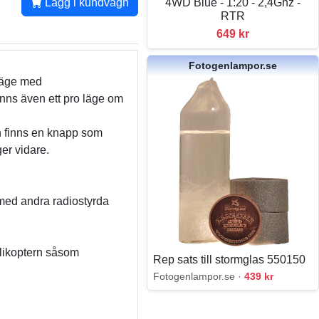
4WD Blue - 1:20 - 2,4Ghz -
Lägg i kundvagn
RTR
649 kr
Fotogenlampor.se
 läge med
inns även ett pro läge om
n finns en knapp som
ger vidare.
 med andra radiostyrda
elikoptern såsom
Rep sats till stormglas 550150
Fotogenlampor.se ·
439 kr