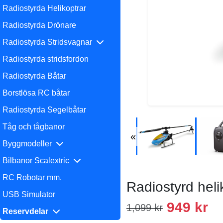
Radiostyrda Helikoptrar
Radiostyrda Drönare
Radiostyrda Stridsvagnar
Radiostyrda stridsfordon
Radiostyrda Båtar
Borstlösa RC båtar
Radiostyrda Segelbåtar
Tåg och tågbanor
«
Byggmodeller
Bilbanor Scalextric
RC Robotar mm.
Radiostyrd heli
USB Simulator
949 kr
1,099 kr
Reservdelar