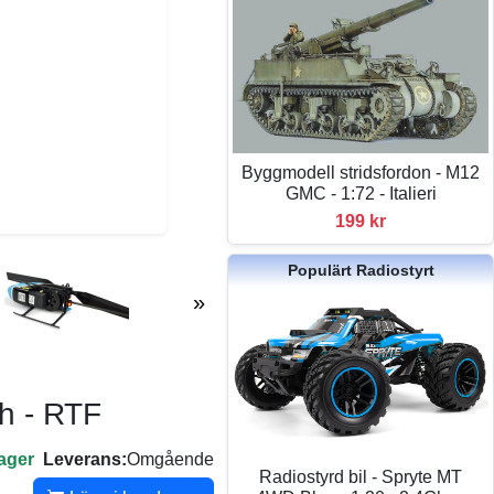
Byggmodell stridsfordon - M12
GMC - 1:72 - Italieri
199 kr
Populärt Radiostyrt
»
ch - RTF
lager
Leverans:
Omgående
Radiostyrd bil - Spryte MT