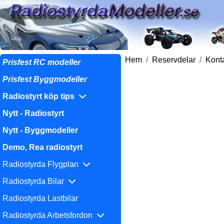
Hem
Reservdelar
Konta
Prisfest RC modeller
Prisfest Byggmodeller
Radiostyrt köp tips
Nytt - Radiostyrt
Nytt - Byggmodeller
Demo, Rea radiostyrt
Radiostyrda Flygplan
Radiostyrda Bilar
Radiostyrda Lastbilar
Radiostyrda Arbetsfordon