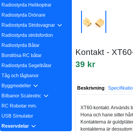
Radiostyrda Helikoptrar
Radiostyrda Drönare
Radiostyrda Stridsvagnar
Radiostyrda stridsfordon
Radiostyrda Båtar
Kontakt - XT60
Borstlösa RC båtar
39 kr
Radiostyrda Segelbåtar
Tåg och tågbanor
Byggmodeller
Beskrivning
Specifikati
Bilbanor Scalextric
RC Robotar mm.
XT60-kontakt. Används bl
Hona och hane sitter hårt 
USB Simulator
Kontakterna är guldpläte
Reservdelar
kontakterna är dessutom 