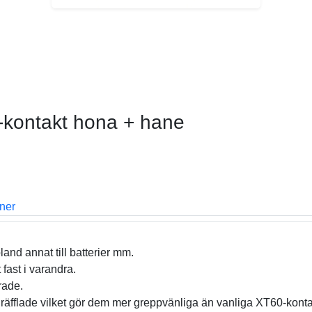
-kontakt hona + hane
oner
and annat till batterier mm.
fast i varandra.
rade.
räfflade vilket gör dem mer greppvänliga än vanliga XT60-konta