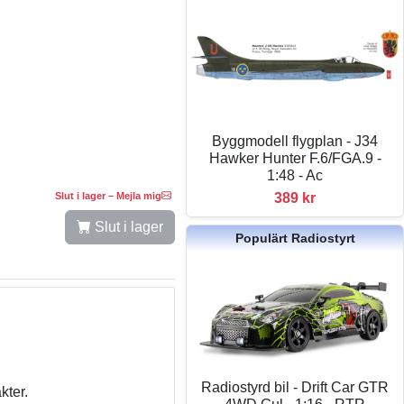
Byggmodell flygplan - J34
Hawker Hunter F.6/FGA.9 -
1:48 - Ac
Slut i lager – Mejla mig
389 kr
Slut i lager
Populärt Radiostyrt
Radiostyrd bil - Drift Car GTR
kter.