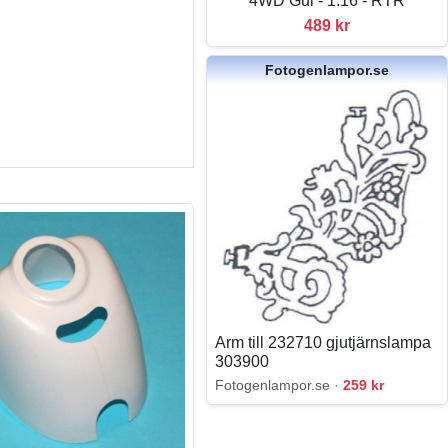
4WD Gul - 1:16 - RTR
489 kr
Fotogenlampor.se
Arm till 232710 gjutjärnslampa
303900
Fotogenlampor.se ·
259 kr