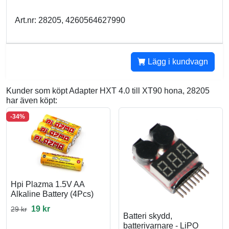
Art.nr: 28205, 4260564627990
Lägg i kundvagn
Kunder som köpt Adapter HXT 4.0 till XT90 hona, 28205
har även köpt:
-34%
Hpi Plazma 1.5V AA
Alkaline Battery (4Pcs)
19 kr
29 kr
Batteri skydd,
batterivarnare - LiPO