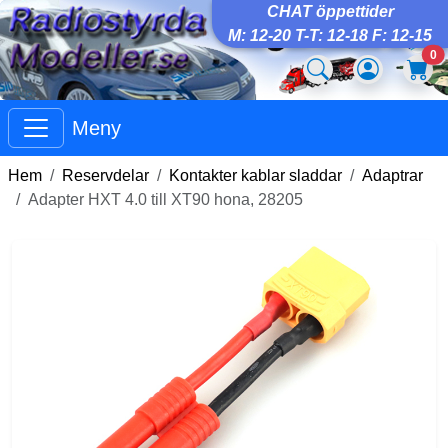
CHAT öppettider
M: 12-20 T-T: 12-18 F: 12-15
0
Meny
Hem
Reservdelar
Kontakter kablar sladdar
Adaptrar
Adapter HXT 4.0 till XT90 hona, 28205