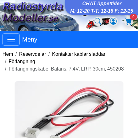
CHAT öppettider
M: 12-20 T-T: 12-18 F: 12-15
0
Meny
Hem
Reservdelar
Kontakter kablar sladdar
Förlängning
Förlängningskabel Balans, 7,4V, LRP, 30cm, 450208