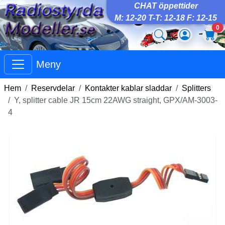
CHAT öppettider
M: 12-20 T-T: 12-18 F: 12-15
0
Meny
Hem
Reservdelar
Kontakter kablar sladdar
Splitters
Y, splitter cable JR 15cm 22AWG straight, GPX/AM-3003-
4