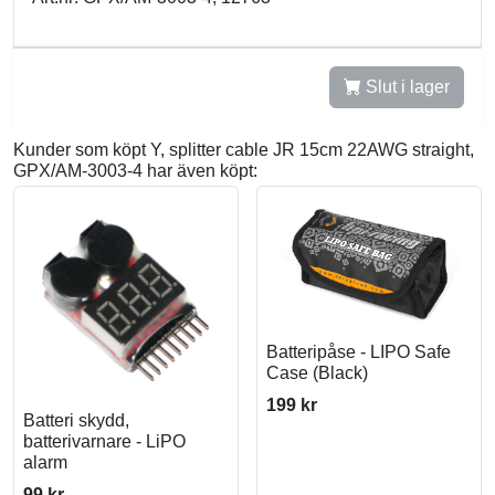
Slut i lager
Kunder som köpt Y, splitter cable JR 15cm 22AWG straight,
GPX/AM-3003-4 har även köpt:
Batteripåse - LIPO Safe
Case (Black)
199 kr
Batteri skydd,
batterivarnare - LiPO
alarm
99 kr