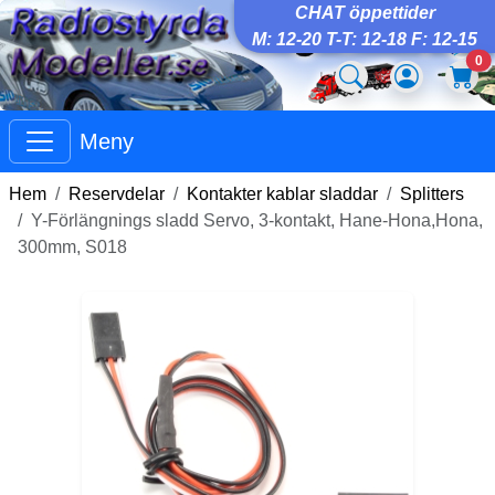
CHAT öppettider
M: 12-20 T-T: 12-18 F: 12-15
0
Meny
Hem
Reservdelar
Kontakter kablar sladdar
Splitters
Y-Förlängnings sladd Servo, 3-kontakt, Hane-Hona,Hona,
300mm, S018