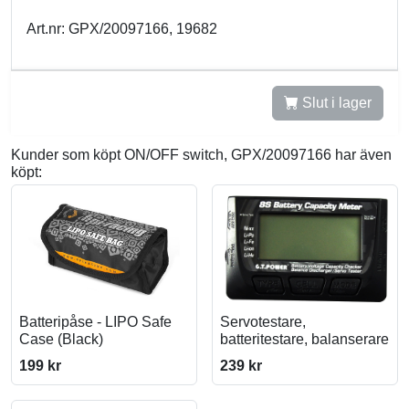
Art.nr: GPX/20097166, 19682
Slut i lager
Kunder som köpt ON/OFF switch, GPX/20097166 har även
köpt:
Batteripåse - LIPO Safe
Servotestare,
Case (Black)
batteritestare, balanserare
199 kr
239 kr