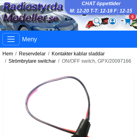
CHAT öppettider
M: 12-20 T-T: 12-18 F: 12-15
0
Meny
Hem
Reservdelar
Kontakter kablar sladdar
Strömbrytare switchar
ON/OFF switch, GPX/20097166