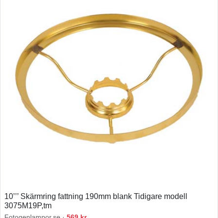
10’’’ Skärmring fattning 190mm blank Tidigare modell
3075M19P,tm
Fotogenlampor.se ·
569 kr