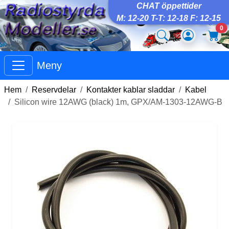
CHAT öppettider
M: 12-20 T-T: 12-18 F: 12-15
0
Meny
Hem
Reservdelar
Kontakter kablar sladdar
Kabel
Silicon wire 12AWG (black) 1m, GPX/AM-1303-12AWG-B