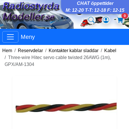
CHAT öppettider
M: 12-20 T-T: 12-18 F: 12-15
0
Meny
Hem
Reservdelar
Kontakter kablar sladdar
Kabel
Three-wire Hitec servo cable twisted 26AWG (1m),
GPX/AM-1304