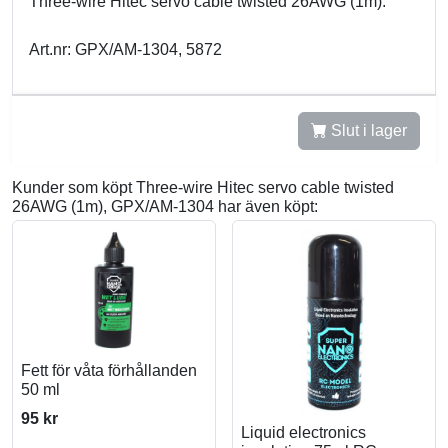
Three-wire Hitec servo cable twisted 26AWG (1m).
Art.nr: GPX/AM-1304, 5872
Slut i lager
Kunder som köpt Three-wire Hitec servo cable twisted
26AWG (1m), GPX/AM-1304 har även köpt:
Fett för våta förhållanden
50 ml
95 kr
Liquid electronics