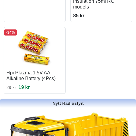
insulation 75ml RC
models
85 kr
-34%
Hpi Plazma 1.5V AA
Alkaline Battery (4Pcs)
19 kr
29 kr
Nytt Radiostyrt