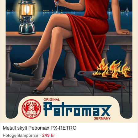
Metall skylt Petromax PX-RETRO
Fotogenlampor.se ·
249 kr