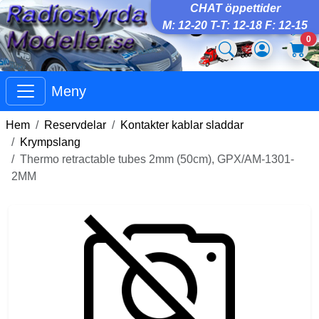
CHAT öppettider
M: 12-20 T-T: 12-18 F: 12-15
0
Meny
Hem
Reservdelar
Kontakter kablar sladdar
Krympslang
Thermo retractable tubes 2mm (50cm), GPX/AM-1301-
2MM