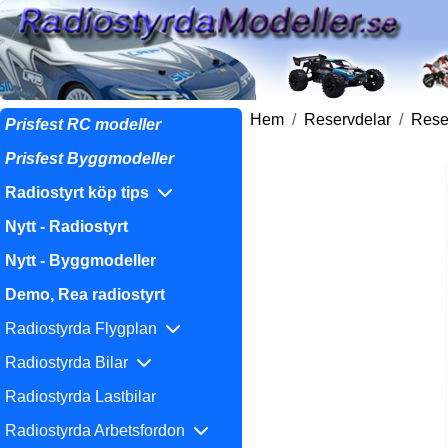
Hem
Reservdelar
Reser
Prisfest RC modeller
Prisfest Byggmodeller
Radiostyrt köp tips
Nytt - Radiostyrt
Nytt - Byggmodeller
Demo, Rea radiostyrt
Radiostyrda Flygplan
Radiostyrda Bilar
Radiostyrda Lastbilar
Radiostyrda Arbetsfordon