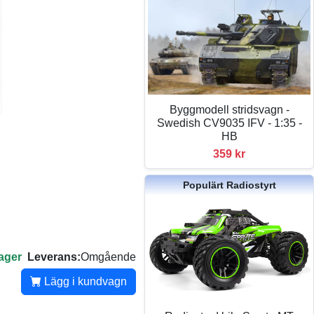
Byggmodell stridsvagn -
Swedish CV9035 IFV - 1:35 -
HB
359 kr
Populärt Radiostyrt
lager
Leverans:
Omgående
Lägg i kundvagn