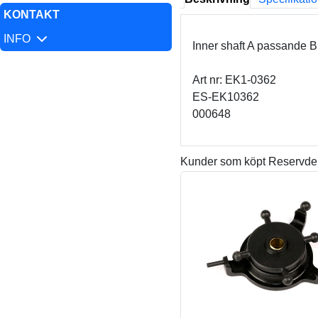
KONTAKT
INFO
Inner shaft A passande 
Art nr: EK1-0362
ES-EK10362
000648
Kunder som köpt Reservdela