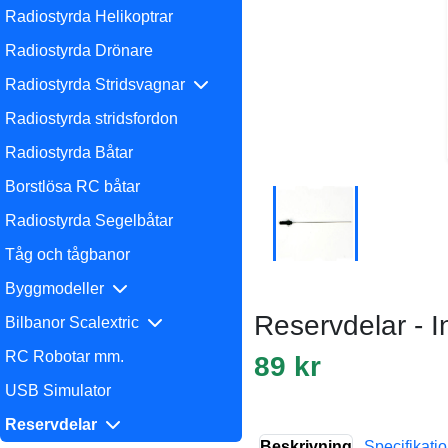
Radiostyrda Helikoptrar
Radiostyrda Drönare
Radiostyrda Stridsvagnar
Radiostyrda stridsfordon
Radiostyrda Båtar
Borstlösa RC båtar
Radiostyrda Segelbåtar
Tåg och tågbanor
Byggmodeller
Reservdelar - I
Bilbanor Scalextric
RC Robotar mm.
89 kr
USB Simulator
Reservdelar
Beskrivning
Specifikati