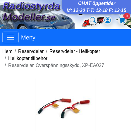
CHAT öppettider
M: 12-20 T-T: 12-18 F: 12-15
0
Meny
Hem
Reservdelar
Reservdelar - Helikopter
Helikopter tillbehör
Reservdelar, Överspänningsskydd, XP-EA027