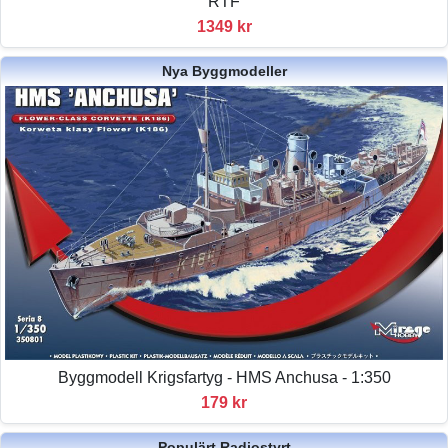
RTF
1349 kr
Nya Byggmodeller
Byggmodell Krigsfartyg - HMS Anchusa - 1:350
179 kr
Populärt Radiostyrt