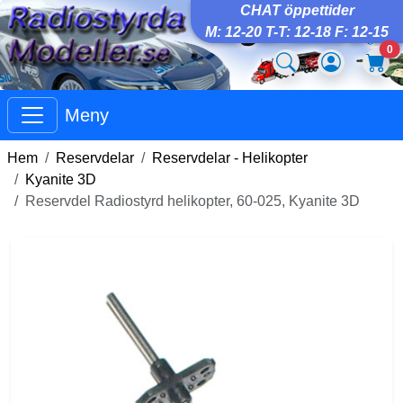
CHAT öppettider
M: 12-20 T-T: 12-18 F: 12-15
0
Meny
Hem
Reservdelar
Reservdelar - Helikopter
Kyanite 3D
Reservdel Radiostyrd helikopter, 60-025, Kyanite 3D