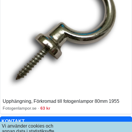
Upphängning, Förkromad till fotogenlampor 80mm 1955
Fotogenlampor.se ·
63 kr
KONTAKT
Vi använder cookies och
annan data i statistiksyfte
INFO