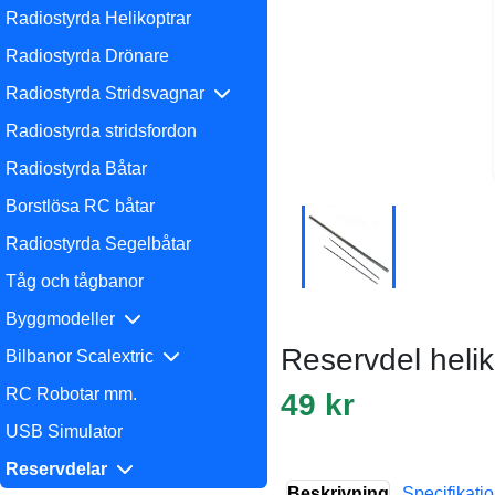
Radiostyrda Helikoptrar
Radiostyrda Drönare
Radiostyrda Stridsvagnar
Radiostyrda stridsfordon
Radiostyrda Båtar
Borstlösa RC båtar
Radiostyrda Segelbåtar
Tåg och tågbanor
Byggmodeller
Reservdel heli
Bilbanor Scalextric
RC Robotar mm.
49 kr
USB Simulator
Reservdelar
Beskrivning
Specifikati