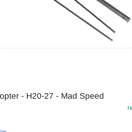
kopter - H20-27 - Mad Speed
I 
oner