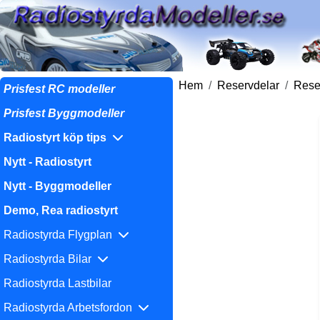
Hem
Reservdelar
Reser
Prisfest RC modeller
Prisfest Byggmodeller
Radiostyrt köp tips
Nytt - Radiostyrt
Nytt - Byggmodeller
Demo, Rea radiostyrt
Radiostyrda Flygplan
Radiostyrda Bilar
Radiostyrda Lastbilar
Radiostyrda Arbetsfordon