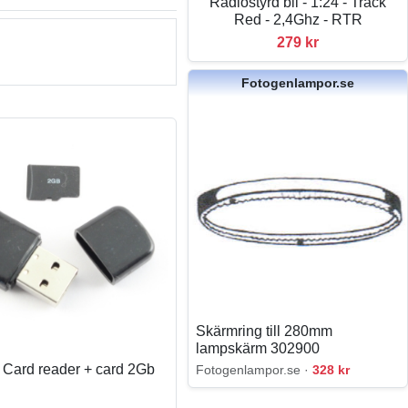
Radiostyrd bil - 1:24 - Track
Red - 2,4Ghz - RTR
279 kr
Fotogenlampor.se
Skärmring till 280mm
lampskärm 302900
 Card reader + card 2Gb
Fotogenlampor.se ·
328 kr