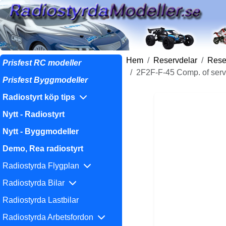
Hem
Reservdelar
Reser
Prisfest RC modeller
2F2F-F-45 Comp. of serv
Prisfest Byggmodeller
Radiostyrt köp tips
Nytt - Radiostyrt
Nytt - Byggmodeller
Demo, Rea radiostyrt
Radiostyrda Flygplan
Radiostyrda Bilar
Radiostyrda Lastbilar
Radiostyrda Arbetsfordon