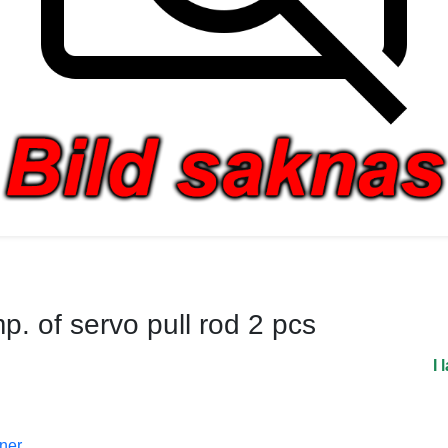
. of servo pull rod 2 pcs
I 
oner