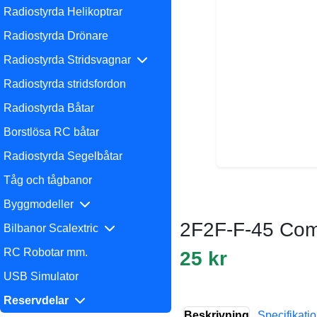
Radiostyrda Helikoptrar
Radiostyrda Drönare
Radiostyrda Stridsvagnar
Radiostyrda stridsfordon
Radiostyrda Båtar
Borstlösa RC båtar
Radiostyrda Segelbåtar
Tåg och tågbanor
Byggmodeller
2F2F-F-45 Comp
Bilbanor Scalextric
RC Robotar mm.
25 kr
USB Simulator
Reservdelar
Beskrivning
Specifikati