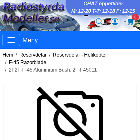
CHAT öppettider
M: 12-20 T-T: 12-18 F: 12-15
0
Meny
Hem
Reservdelar
Reservdelar - Helikopter
F-45 Razorblade
2F2F-F-45 Aluminium Bush, 2F-F45011