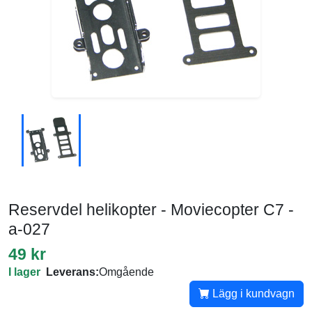
Reservdel helikopter - Moviecopter C7 -
a-027
49 kr
I lager
Leverans:
Omgående
Lägg i kundvagn