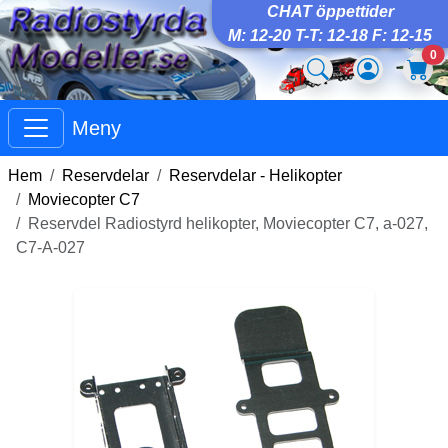
CHAT öppettider
M: 12-20 T-T: 12-18 F: 12-15
0
Meny
Hem
Reservdelar
Reservdelar - Helikopter
Moviecopter C7
Reservdel Radiostyrd helikopter, Moviecopter C7, a-027,
C7-A-027