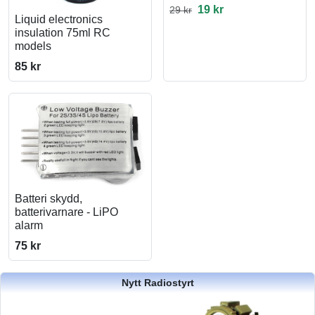
19 kr
29 kr
Liquid electronics
insulation 75ml RC
models
85 kr
Batteri skydd,
batterivarnare - LiPO
alarm
75 kr
Nytt Radiostyrt