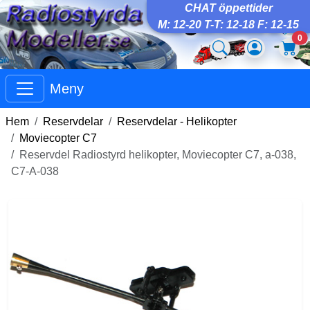
CHAT öppettider
M: 12-20 T-T: 12-18 F: 12-15
0
Meny
Hem
Reservdelar
Reservdelar - Helikopter
Moviecopter C7
Reservdel Radiostyrd helikopter, Moviecopter C7, a-038,
C7-A-038