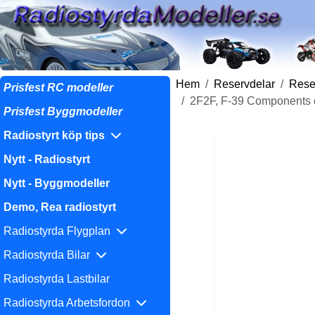
Hem
Reservdelar
Reser
Prisfest RC modeller
2F2F, F-39 Components o
Prisfest Byggmodeller
Radiostyrt köp tips
Nytt - Radiostyrt
Nytt - Byggmodeller
Demo, Rea radiostyrt
Radiostyrda Flygplan
Radiostyrda Bilar
Radiostyrda Lastbilar
Radiostyrda Arbetsfordon