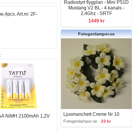
Radiostyrt flygplan - Mini P51D
Mustang V2 BL - 4 kanals -
2,4Ghz - SRTF
,4pcs. Art.nr: 2F-
1449 kr
Fotogenlampor.se
:
Ljusmanchett Creme Nr 10
- AA NiMH 2100mAh 1,2V
Fotogenlampor.se ·
23 kr