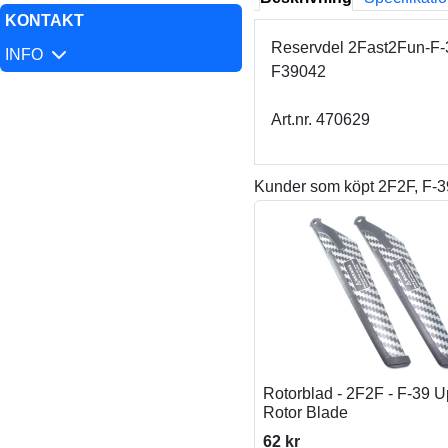
KONTAKT
Reservdel 2Fast2Fun-F-39
INFO
F39042
Art.nr. 470629
Kunder som köpt 2F2F, F-39
Rotorblad - 2F2F - F-39 
Rotor Blade
62 kr