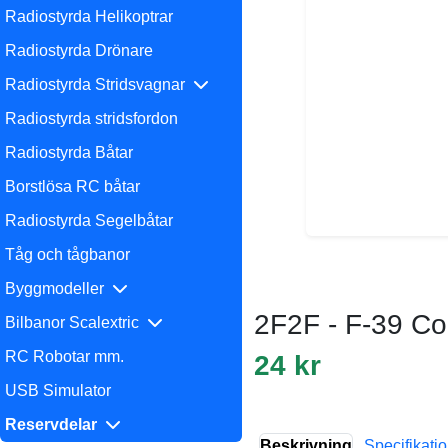
Radiostyrda Helikoptrar
Radiostyrda Drönare
Radiostyrda Stridsvagnar
Radiostyrda stridsfordon
Radiostyrda Båtar
Borstlösa RC båtar
Radiostyrda Segelbåtar
Tåg och tågbanor
Byggmodeller
2F2F - F-39 Co
Bilbanor Scalextric
RC Robotar mm.
24 kr
USB Simulator
Reservdelar
Beskrivning
Specifikati