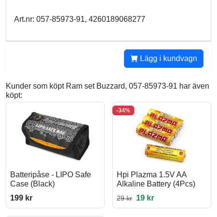
Art.nr: 057-85973-91, 4260189068277
Lägg i kundvagn
Kunder som köpt Ram set Buzzard, 057-85973-91 har även
köpt:
-34%
Batteripåse - LIPO Safe
Hpi Plazma 1.5V AA
Case (Black)
Alkaline Battery (4Pcs)
199 kr
19 kr
29 kr