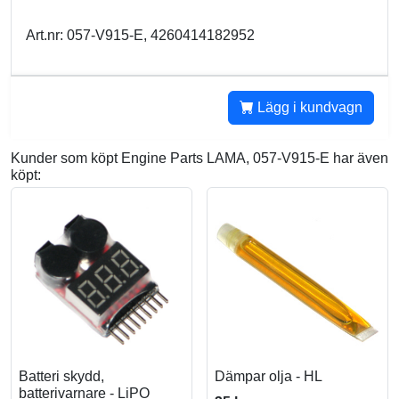
Art.nr: 057-V915-E, 4260414182952
Lägg i kundvagn
Kunder som köpt Engine Parts LAMA, 057-V915-E har även
köpt:
Batteri skydd,
Dämpar olja - HL
batterivarnare - LiPO