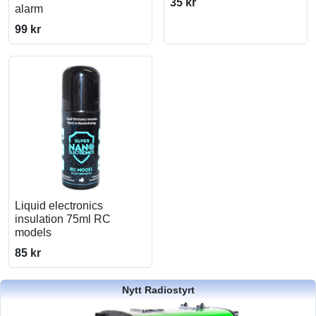
35 kr
alarm
99 kr
Liquid electronics
insulation 75ml RC
models
85 kr
Nytt Radiostyrt