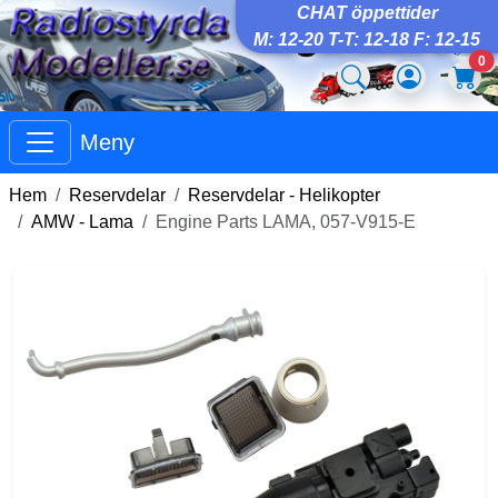
CHAT öppettider
M: 12-20 T-T: 12-18 F: 12-15
0
Meny
Hem
Reservdelar
Reservdelar - Helikopter
AMW - Lama
Engine Parts LAMA, 057-V915-E