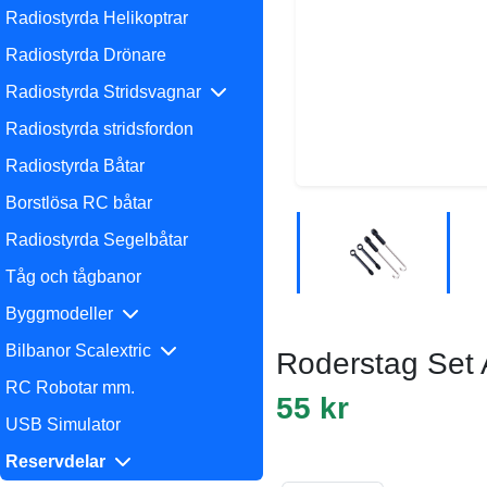
Radiostyrda Helikoptrar
Radiostyrda Drönare
Radiostyrda Stridsvagnar
Radiostyrda stridsfordon
Radiostyrda Båtar
Borstlösa RC båtar
Radiostyrda Segelbåtar
Tåg och tågbanor
Byggmodeller
Bilbanor Scalextric
Roderstag Set
RC Robotar mm.
55 kr
USB Simulator
Reservdelar