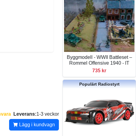
Byggmodell - WWII Battleset –
Rommel Offensive 1940 - IT
735 kr
Populärt Radiostyrt
svara
Leverans:
1-3 veckor
Lägg i kundvagn