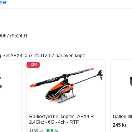
oner
4260677952491
 Set AFX4, 057-25312-07 har även köpt:
-13%
Radiostyrd helikopter - AFX4 R -
Batteri t
2,4Ghz - 6G - 4ch - RTF
245 kr
989 kr
1139 kr