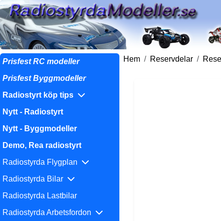
Hem
Reservdelar
Reser
Prisfest RC modeller
Prisfest Byggmodeller
Radiostyrt köp tips
Nytt - Radiostyrt
Nytt - Byggmodeller
Demo, Rea radiostyrt
Radiostyrda Flygplan
Radiostyrda Bilar
Radiostyrda Lastbilar
Radiostyrda Arbetsfordon