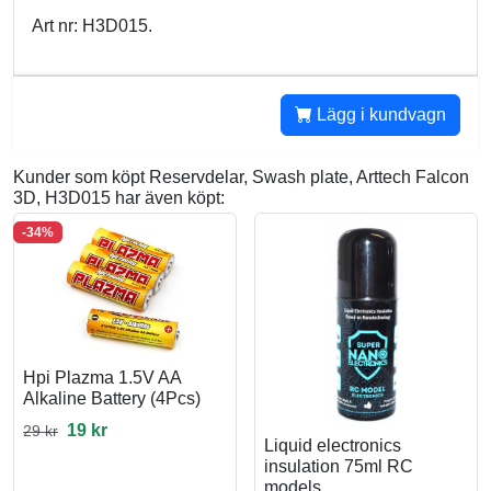
Art nr: H3D015.
Lägg i kundvagn
Kunder som köpt Reservdelar, Swash plate, Arttech Falcon
3D, H3D015 har även köpt:
-34%
Hpi Plazma 1.5V AA
Alkaline Battery (4Pcs)
19 kr
29 kr
Liquid electronics
insulation 75ml RC
models