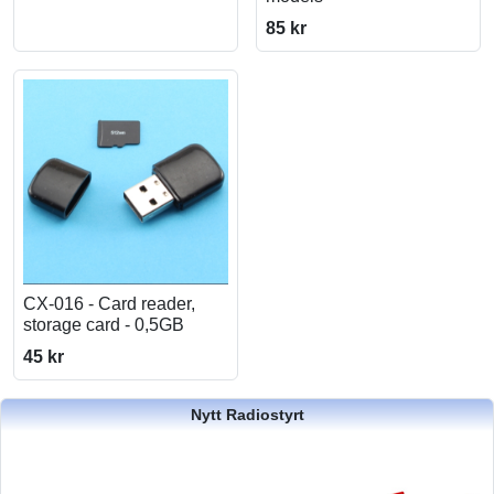
85 kr
CX-016 - Card reader,
storage card - 0,5GB
45 kr
Nytt Radiostyrt