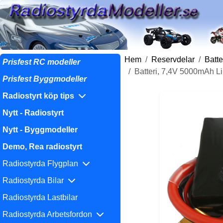
Hem
Reservdelar
Batte
Prisfest RC modeller
Batteri, 7,4V 5000mAh 
Prisfest Byggmodeller
Radiostyrt köp tips
Nytt - Radiostyrt
Nytt - Byggmodeller
Demo, Rea radiostyrt
Radiostyrda Flygplan
Radiostyrda Bilar
Radiostyrda Lastbilar
Radiostyrda Arbetsfordon