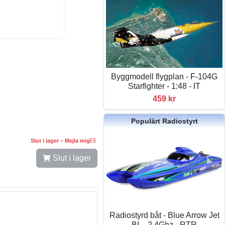
Byggmodell flygplan - F-104G
Starfighter - 1:48 - IT
459 kr
Populärt Radiostyrt
Slut i lager – Mejla mig
Slut i lager
Radiostyrd båt - Blue Arrow Jet
BL - 2,4Ghz - RTR