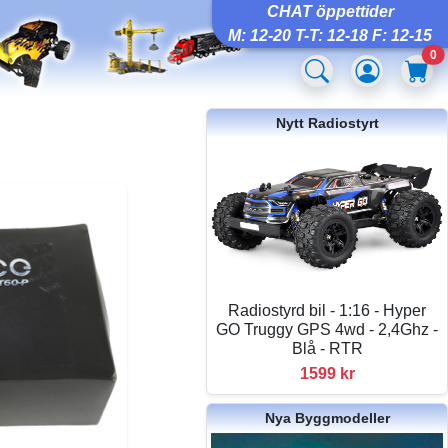
CHAT öppettider
M: 12-20 T-T: 12-18 F: 12-15
0
Nytt Radiostyrt
Radiostyrd bil - 1:16 - Hyper
GO Truggy GPS 4wd - 2,4Ghz -
Blå - RTR
1599 kr
Nya Byggmodeller