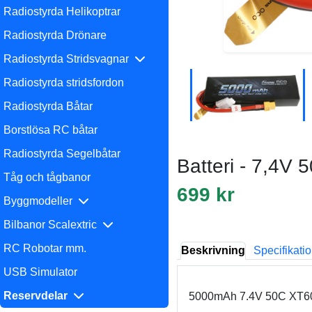
Radiostyrda Helikoptrar
Radiostyrda Drönare
Radiostyrda Stridsvagnar
Radiostyrda stridsfordon
Radiostyrda Båtar
Borstlösa RC båtar
Radiostyrda Segelbåtar
Batteri - 7,4V
Tåg och tågbanor
699 kr
Byggmodeller
Bilbanor Scalextric
RC Robotar mm.
Beskrivning
Specifikati
USB Simulator
Reservdelar
5000mAh 7.4V 50C XT60