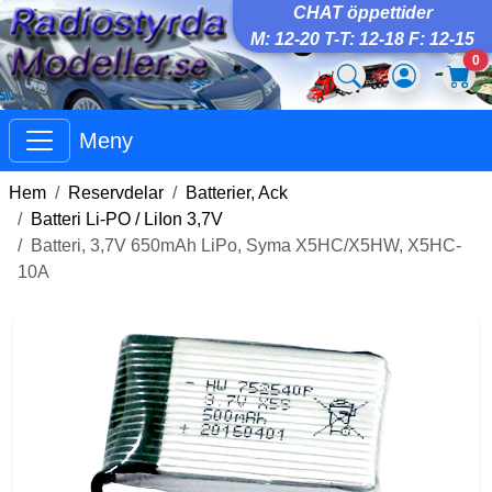
CHAT öppettider
M: 12-20 T-T: 12-18 F: 12-15
0
Meny
Hem
Reservdelar
Batterier, Ack
Batteri Li-PO / LiIon 3,7V
Batteri, 3,7V 650mAh LiPo, Syma X5HC/X5HW, X5HC-
10A