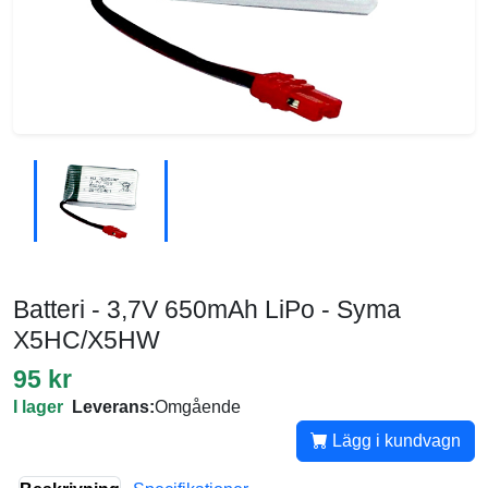
Batteri - 3,7V 650mAh LiPo - Syma
X5HC/X5HW
95 kr
I lager
Leverans:
Omgående
Lägg i kundvagn