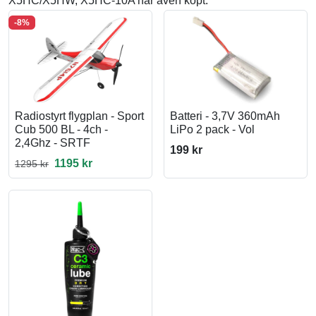
X5HC/X5HW, X5HC-10A har även köpt:
-8%
Radiostyrt flygplan - Sport
Batteri - 3,7V 360mAh
Cub 500 BL - 4ch -
LiPo 2 pack - Vol
2,4Ghz - SRTF
199 kr
1195 kr
1295 kr