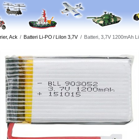
rier, Ack
Batteri Li-PO / LiIon 3,7V
Batteri, 3,7V 1200mAh 