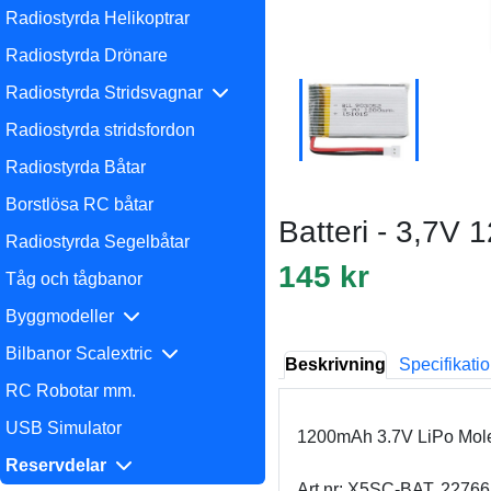
Radiostyrda Helikoptrar
Radiostyrda Drönare
Radiostyrda Stridsvagnar
Radiostyrda stridsfordon
Radiostyrda Båtar
Borstlösa RC båtar
Batteri - 3,7V
Radiostyrda Segelbåtar
145 kr
Tåg och tågbanor
Byggmodeller
Bilbanor Scalextric
Beskrivning
Specifikati
RC Robotar mm.
USB Simulator
1200mAh 3.7V LiPo Mole
Reservdelar
Art.nr: X5SC-BAT, 22766