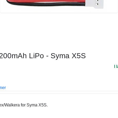
 1200mAh LiPo - Syma X5S
I 
oner
x/Walkera for Syma X5S.