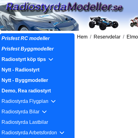
Hem
Reservdelar
Elmo
Prisfest RC modeller
Prisfest Byggmodeller
Radiostyrt köp tips
Nytt - Radiostyrt
Nytt - Byggmodeller
Demo, Rea radiostyrt
Radiostyrda Flygplan
Radiostyrda Bilar
Radiostyrda Lastbilar
Radiostyrda Arbetsfordon