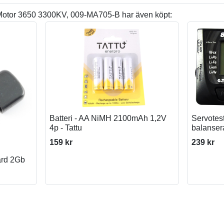
Motor 3650 3300KV, 009-MA705-B har även köpt:
Batteri - AA NiMH 2100mAh 1,2V
Servotest
4p - Tattu
balanser
159 kr
239 kr
ard 2Gb