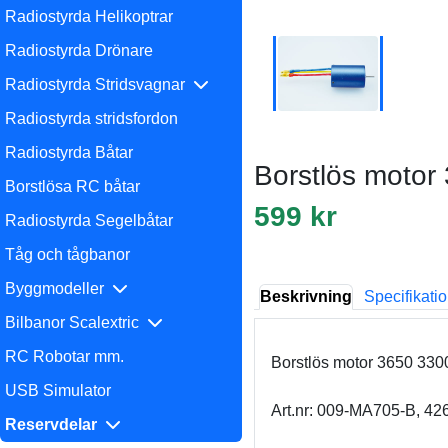
Radiostyrda Helikoptrar
Radiostyrda Drönare
Radiostyrda Stridsvagnar
Radiostyrda stridsfordon
Radiostyrda Båtar
Borstlös moto
Borstlösa RC båtar
599 kr
Radiostyrda Segelbåtar
Tåg och tågbanor
Byggmodeller
Beskrivning
Specifikati
Bilbanor Scalextric
RC Robotar mm.
Borstlös motor 3650 330
USB Simulator
Art.nr: 009-MA705-B, 4
Reservdelar