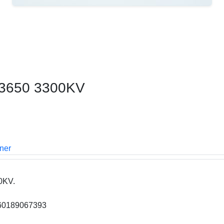
r 3650 3300KV
oner
0KV.
260189067393