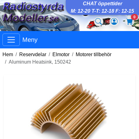
CHAT öppettider
M: 12-20 T-T: 12-18 F: 12-15
0
Meny
Hem
Reservdelar
Elmotor
Motorer tillbehör
Aluminum Heatsink, 150242