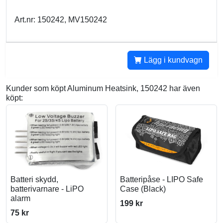
Art.nr: 150242, MV150242
Lägg i kundvagn
Kunder som köpt Aluminum Heatsink, 150242 har även
köpt:
Batteri skydd,
Batteripåse - LIPO Safe
batterivarnare - LiPO
Case (Black)
alarm
199 kr
75 kr