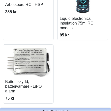
Arbetsbord RC - HSP
285 kr
Liquid electronics
insulation 75ml RC
models
85 kr
Batteri skydd,
batterivarnare - LiPO
alarm
75 kr