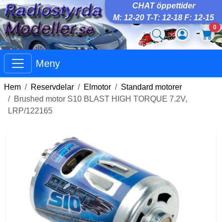
CHAT öppettider
M: 12-20 T-T: 12-18 F: 12-15
0
Meny
Hem
Reservdelar
Elmotor
Standard motorer
Brushed motor S10 BLAST HIGH TORQUE 7.2V,
LRP/122165