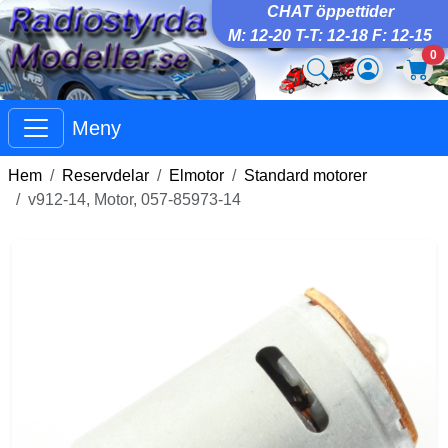
CHAT öppettider
M: 12-20 T-T: 12-18 F: 12-15
0
Meny
Hem
Reservdelar
Elmotor
Standard motorer
v912-14, Motor, 057-85973-14