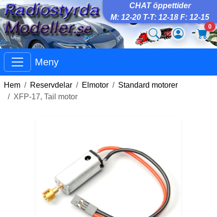
CHAT öppettider
M: 12-20 T-T: 12-18 F: 12-15
0
Meny
Hem
Reservdelar
Elmotor
Standard motorer
XFP-17, Tail motor