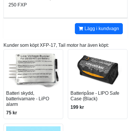
250 FXP
Lägg i kundvagn
Kunder som köpt XFP-17, Tail motor har även köpt:
Batteri skydd,
Batteripåse - LIPO Safe
batterivarnare - LiPO
Case (Black)
alarm
199 kr
75 kr