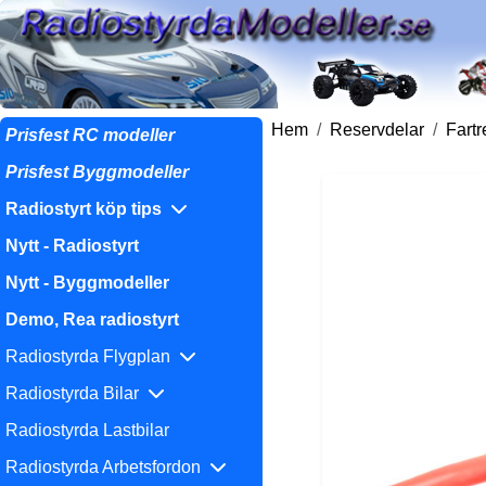
Hem
Reservdelar
Fart
Prisfest RC modeller
Prisfest Byggmodeller
Radiostyrt köp tips
Nytt - Radiostyrt
Nytt - Byggmodeller
Demo, Rea radiostyrt
Radiostyrda Flygplan
Radiostyrda Bilar
Radiostyrda Lastbilar
Radiostyrda Arbetsfordon