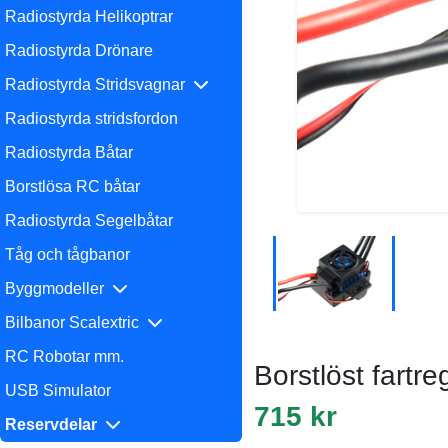
Radiostyrda Helikoptrar
Radiostyrda Drönare
Radiostyrda Stridsvagnar
Radiostyrda stridsfordon
Radiostyrda Båtar
Borstlösa RC båtar
Radiostyrda Segelbåtar
Tåg och tågbanor
Byggmodeller
Bilbanor Scalextric
RC Robotar mm.
Borstlöst fartr
USB Simulator
715 kr
Reservdelar