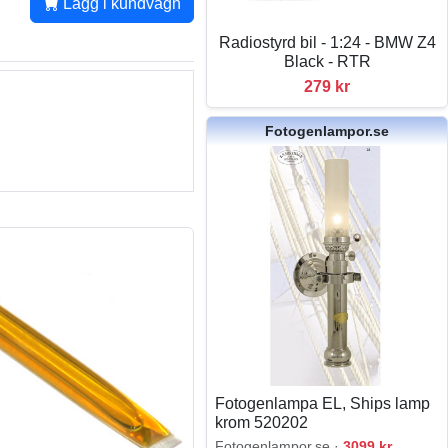
Lägg i kundvagn
Radiostyrd bil - 1:24 - BMW Z4
Black - RTR
279 kr
Fotogenlampor.se
Fotogenlampa EL, Ships lamp
krom 520202
Fotogenlampor.se ·
3099 kr