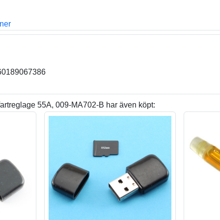
oner
260189067386
fartreglage 55A, 009-MA702-B har även köpt: