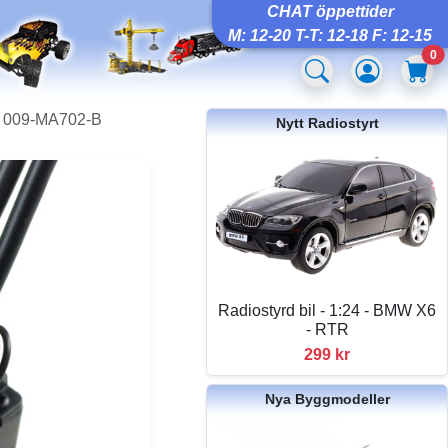
CHAT öppettider
M: 12-20 T-T: 12-18 F: 12-15
0
A, 009-MA702-B
Nytt Radiostyrt
Radiostyrd bil - 1:24 - BMW X6
- RTR
299 kr
Nya Byggmodeller