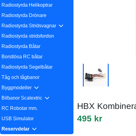
Radiostyrda Helikoptrar
Radiostyrda Drönare
Radiostyrda Stridsvagnar
Radiostyrda stridsfordon
Radiostyrda Båtar
Borstlösa RC båtar
Radiostyrda Segelbåtar
Tåg och tågbanor
Byggmodeller
Bilbanor Scalextric
HBX Kombinerat 
RC Robotar mm.
495 kr
USB Simulator
Reservdelar