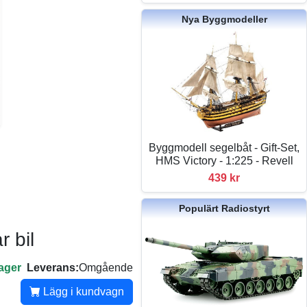
Nya Byggmodeller
Byggmodell segelbåt - Gift-Set,
HMS Victory - 1:225 - Revell
439 kr
Populärt Radiostyrt
 bil
lager
Leverans:
Omgående
Lägg i kundvagn