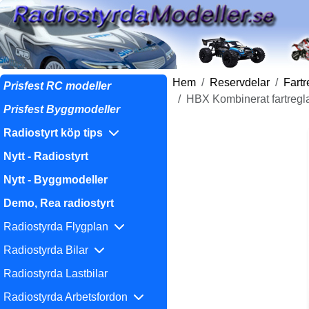
Hem
Reservdelar
Fart
Prisfest RC modeller
HBX Kombinerat fartregla
Prisfest Byggmodeller
Radiostyrt köp tips
Nytt - Radiostyrt
Nytt - Byggmodeller
Demo, Rea radiostyrt
Radiostyrda Flygplan
Radiostyrda Bilar
Radiostyrda Lastbilar
Radiostyrda Arbetsfordon