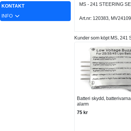
MS - 241 STEERING S
KONTAKT
INFO
Art.nr: 120383, MV24109
Kunder som köpt MS, 241
Batteri skydd, batterivarn
alarm
75 kr