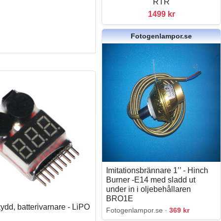
RTR
1499 kr
Fotogenlampor.se
Imitationsbrännare 1’’ - Hinch
Burner -E14 med sladd ut
under in i oljebehållaren
BRO1E
kydd, batterivarnare - LiPO
Fotogenlampor.se ·
369 kr