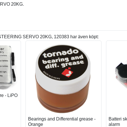
ERVO 20KG.
 STEERING SERVO 20KG, 120383 har även köpt:
are - LiPO
Bearings and Differential grease -
Batteri s
Orange
alarm