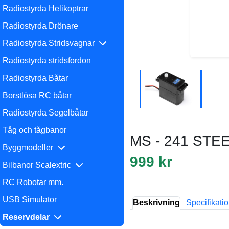
Radiostyrda Helikoptrar
Radiostyrda Drönare
Radiostyrda Stridsvagnar
Radiostyrda stridsfordon
Radiostyrda Båtar
Borstlösa RC båtar
Radiostyrda Segelbåtar
Tåg och tågbanor
MS - 241 ST
Byggmodeller
999 kr
Bilbanor Scalextric
RC Robotar mm.
USB Simulator
Beskrivning
Specifikati
Reservdelar