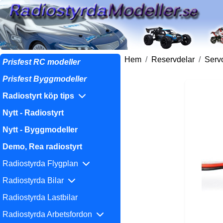
Hem
Reservdelar
Serv
Prisfest RC modeller
Prisfest Byggmodeller
Radiostyrt köp tips
Nytt - Radiostyrt
Nytt - Byggmodeller
Demo, Rea radiostyrt
Radiostyrda Flygplan
Radiostyrda Bilar
Radiostyrda Lastbilar
Radiostyrda Arbetsfordon