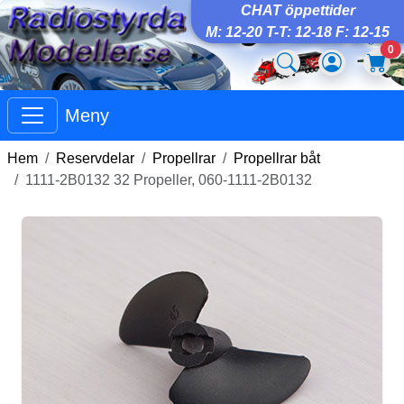
CHAT öppettider
M: 12-20 T-T: 12-18 F: 12-15
0
Meny
Hem
Reservdelar
Propellrar
Propellrar båt
1111-2B0132 32 Propeller, 060-1111-2B0132