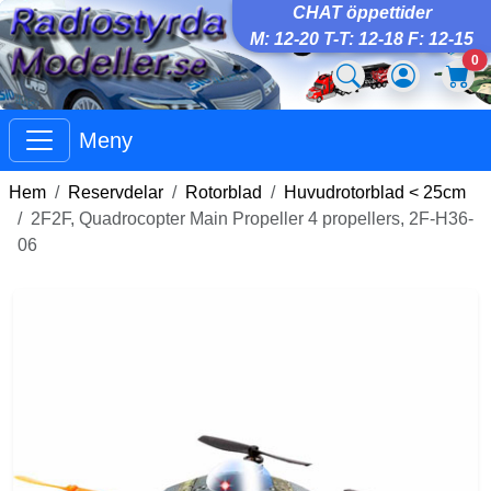
CHAT öppettider
M: 12-20 T-T: 12-18 F: 12-15
0
Meny
Hem
Reservdelar
Rotorblad
Huvudrotorblad < 25cm
2F2F, Quadrocopter Main Propeller 4 propellers, 2F-H36-
06