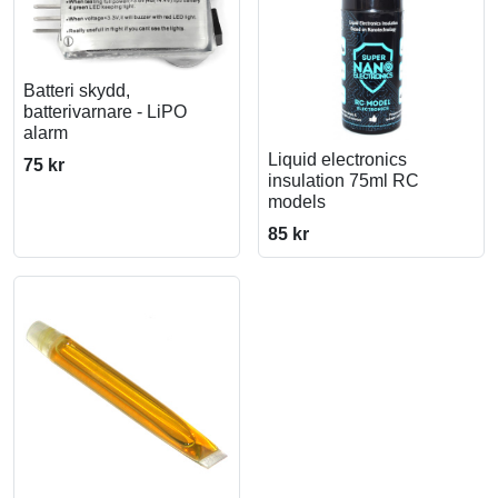
Batteri skydd,
batterivarnare - LiPO
alarm
Liquid electronics
75 kr
insulation 75ml RC
models
85 kr