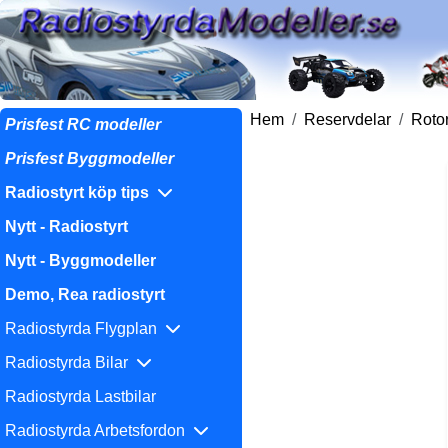
Hem
Reservdelar
Roto
Prisfest RC modeller
Prisfest Byggmodeller
Radiostyrt köp tips
Nytt - Radiostyrt
Nytt - Byggmodeller
Demo, Rea radiostyrt
Radiostyrda Flygplan
Radiostyrda Bilar
Radiostyrda Lastbilar
Radiostyrda Arbetsfordon