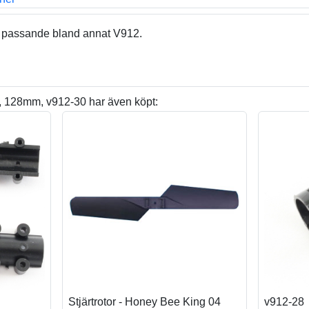
ad passande bland annat V912.
r, 128mm, v912-30 har även köpt:
Stjärtrotor - Honey Bee King 04
v912-28