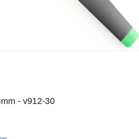
28mm - v912-30
oner