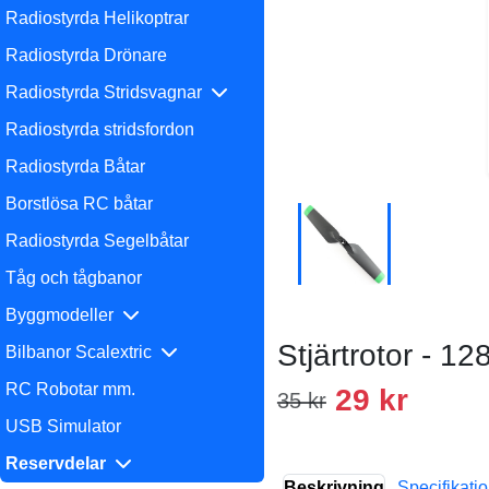
Radiostyrda Helikoptrar
Radiostyrda Drönare
Radiostyrda Stridsvagnar
Radiostyrda stridsfordon
Radiostyrda Båtar
Borstlösa RC båtar
Radiostyrda Segelbåtar
Tåg och tågbanor
Byggmodeller
Stjärtrotor - 1
Bilbanor Scalextric
RC Robotar mm.
29 kr
35 kr
USB Simulator
Reservdelar
Beskrivning
Specifikati