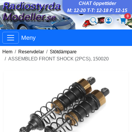
CHAT öppettider
M: 12-20 T-T: 12-18 F: 12-15
0
Meny
Hem
Reservdelar
Stötdämpare
ASSEMBLED FRONT SHOCK (2PCS), 150020