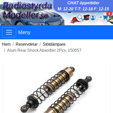
CHAT öppettider
M: 12-20 T-T: 12-18 F: 12-15
0
Meny
Hem
Reservdelar
Stötdämpare
Alum Rear Shock Absorber 2Pcs, 150057