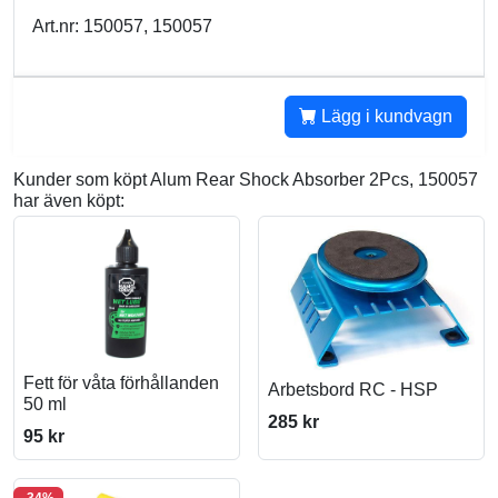
Art.nr: 150057, 150057
Lägg i kundvagn
Kunder som köpt Alum Rear Shock Absorber 2Pcs, 150057
har även köpt:
Fett för våta förhållanden
Arbetsbord RC - HSP
50 ml
285 kr
95 kr
-34%