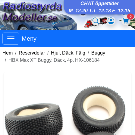
CHAT öppettider
M: 12-20 T-T: 12-18 F: 12-15
0
Meny
Hem
Reservdelar
Hjul, Däck, Fälg
Buggy
HBX Max XT Buggy, Däck, 4p, HX-106184