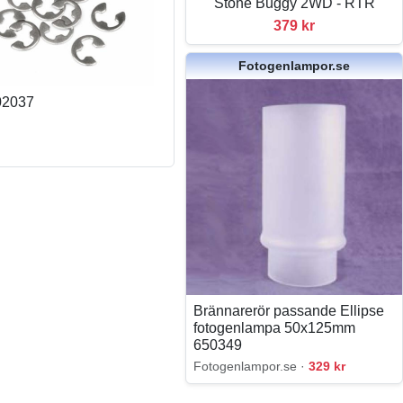
Stone Buggy 2WD - RTR
379 kr
Fotogenlampor.se
 02037
Brännarerör passande Ellipse
fotogenlampa 50x125mm
650349
Fotogenlampor.se ·
329 kr