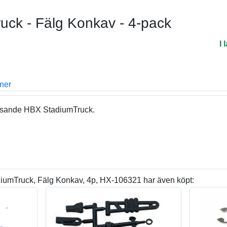
ck - Fälg Konkav - 4-pack
I 
oner
assande HBX StadiumTruck.
umTruck, Fälg Konkav, 4p, HX-106321 har även köpt: