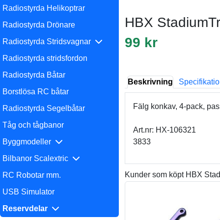
Radiostyrda Helikoptrar
HBX StadiumTru
Radiostyrda Drönare
99 kr
Radiostyrda Stridsvagnar
Radiostyrda stridsfordon
Radiostyrda Båtar
Beskrivning
Specifikati
Borstlösa RC båtar
Fälg konkav, 4-pack, p
Radiostyrda Segelbåtar
Tåg och tågbanor
Art.nr: HX-106321
Byggmodeller
3833
Bilbanor Scalextric
Kunder som köpt HBX Stadi
RC Robotar mm.
USB Simulator
Reservdelar