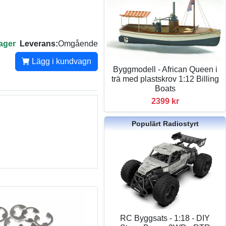
lager
Leverans:
Omgående
Lägg i kundvagn
Byggmodell - African Queen i
trä med plastskrov 1:12 Billing
Boats
2399 kr
Populärt Radiostyrt
RC Byggsats - 1:18 - DIY