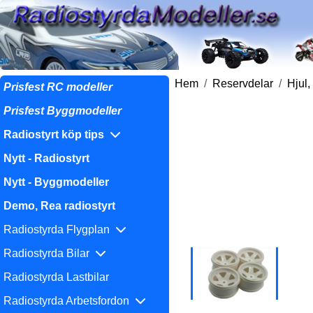
Hem
Reservdelar
Hjul,
Prisfest RC modeller
Prisfest Byggmodeller
Radiostyrt köp tips
Nytt - Radiostyrt
Nytt - Byggmodeller
Demo, Rea radiostyrt
Radiostyrda Flygplan
Radiostyrda Bilar
Radiostyrda Lastbilar
Radiostyrda Arbetsfordon