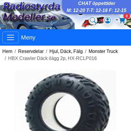
CHAT öppettider
M: 12-20 T-T: 12-18 F: 12-15
0
Meny
Hem
Reservdelar
Hjul, Däck, Fälg
Monster Truck
HBX Crawler Däck ilägg 2p, HX-RCLP016