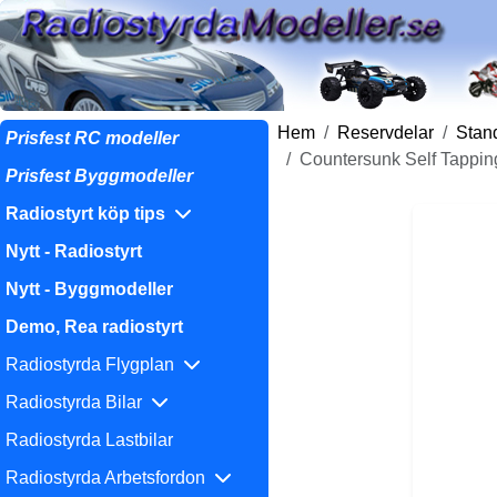
Hem
Reservdelar
Stand
Prisfest RC modeller
Countersunk Self Tapp
Prisfest Byggmodeller
Radiostyrt köp tips
Nytt - Radiostyrt
Nytt - Byggmodeller
Demo, Rea radiostyrt
Radiostyrda Flygplan
Radiostyrda Bilar
Radiostyrda Lastbilar
Radiostyrda Arbetsfordon