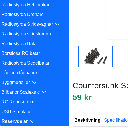
Radiostyrda Helikoptrar
Radiostyrda Drönare
Radiostyrda Stridsvagnar
Radiostyrda stridsfordon
Radiostyrda Båtar
Borstlösa RC båtar
Radiostyrda Segelbåtar
Tåg och tågbanor
Byggmodeller
Countersunk S
Bilbanor Scalextric
59 kr
RC Robotar mm.
USB Simulator
Beskrivning
Specifikati
Reservdelar