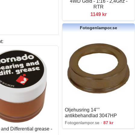
4WD Gold - 1:16 - 2,4Ghz -
RTR
1149 kr
Fotogenlampor.se
t:
Oljehusring 14’’’
antikbehandlad 3047HP
Fotogenlampor.se ·
87 kr
and Differential grease -