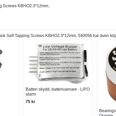
ing Screws KBHO2.3*12mm.
unk Self Tapping Screws KBHO2.3*12mm, 540056 har även köp
Batteri skydd, batterivarnare - LiPO
alarm
75 kr
Bearings 
Orange