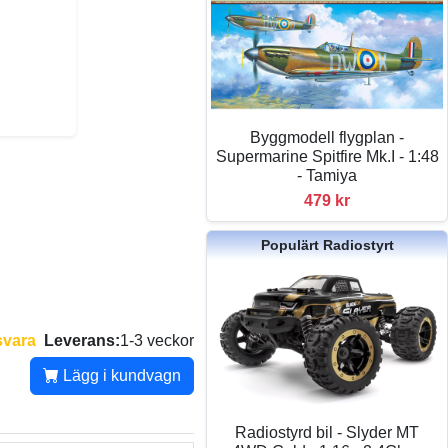
Byggmodell flygplan -
Supermarine Spitfire Mk.I - 1:48
- Tamiya
479 kr
Populärt Radiostyrt
svara
Leverans:
1-3 veckor
Lägg i kundvagn
Radiostyrd bil - Slyder MT