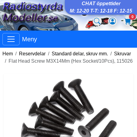
CHAT öppettider
M: 12-20 T-T: 12-18 F: 12-15
0
Meny
Hem
Reservdelar
Standard delar, skruv mm.
Skruvar
Flat Head Screw M3X14Mm (Hex Socket/10Pcs), 115026