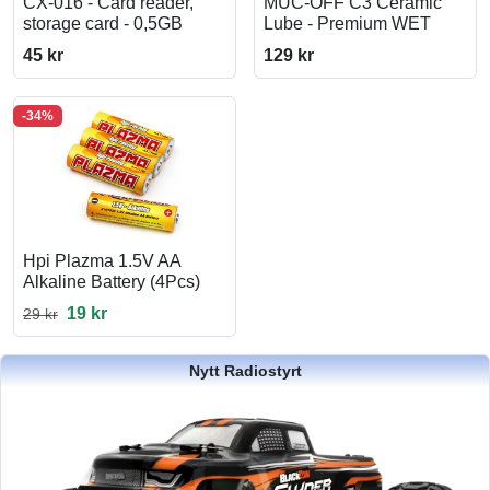
CX-016 - Card reader,
MUC-OFF C3 Ceramic
storage card - 0,5GB
Lube - Premium WET
45 kr
129 kr
-34%
Hpi Plazma 1.5V AA
Alkaline Battery (4Pcs)
19 kr
29 kr
Nytt Radiostyrt