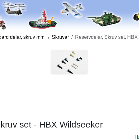
ard delar, skruv mm.
Skruvar
Reservdelar, Skruv set, HBX
Skruv set - HBX Wildseeker
I 