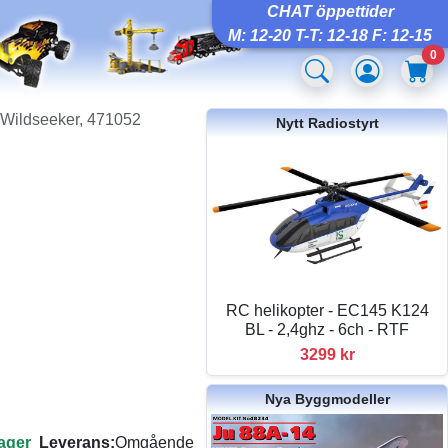
CHAT öppettider
M: 12-20 T-T: 12-18 F: 12-15
0
 Wildseeker, 471052
Nytt Radiostyrt
RC helikopter - EC145 K124
BL - 2,4ghz - 6ch - RTF
3299 kr
Nya Byggmodeller
lager
Leverans:
Omgående