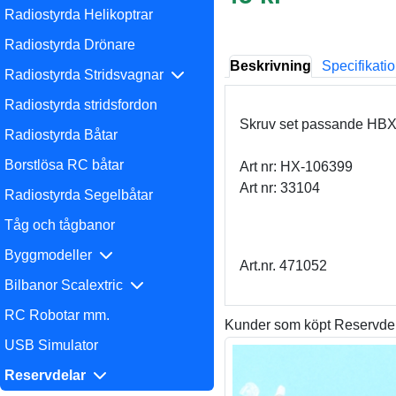
Radiostyrda Helikoptrar
Radiostyrda Drönare
Beskrivning
Specifikati
Radiostyrda Stridsvagnar
Radiostyrda stridsfordon
Skruv set passande HBX
Radiostyrda Båtar
Borstlösa RC båtar
Art nr: HX-106399
Art nr: 33104
Radiostyrda Segelbåtar
Tåg och tågbanor
Byggmodeller
Art.nr. 471052
Bilbanor Scalextric
RC Robotar mm.
Kunder som köpt Reservdel
USB Simulator
Reservdelar