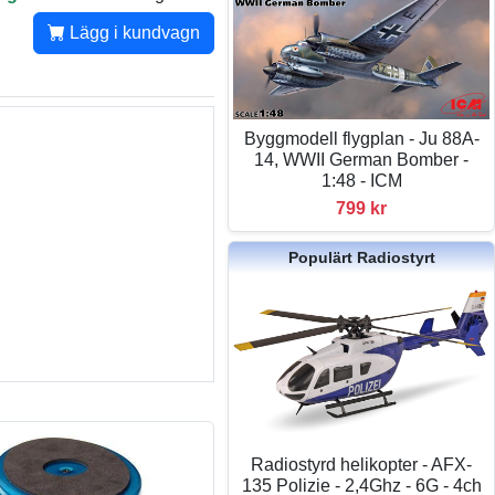
Lägg i kundvagn
Byggmodell flygplan - Ju 88A-
14, WWII German Bomber -
1:48 - ICM
799 kr
Populärt Radiostyrt
Radiostyrd helikopter - AFX-
135 Polizie - 2,4Ghz - 6G - 4ch