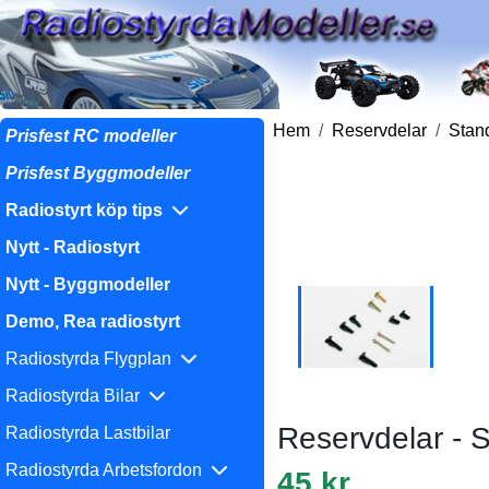
Hem
Reservdelar
Stand
Prisfest RC modeller
Prisfest Byggmodeller
Radiostyrt köp tips
Nytt - Radiostyrt
Nytt - Byggmodeller
Demo, Rea radiostyrt
Radiostyrda Flygplan
Radiostyrda Bilar
Reservdelar - 
Radiostyrda Lastbilar
Radiostyrda Arbetsfordon
45 kr